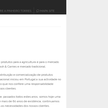
RE A PINHEIRO TORRES
MAPA SITE
produtos para a agricultura e para o mercado
sh & Carries e mercado tradicional.
stribuição e comercialização de produtos
cional iniciou em Portugal a sua actividade no
os o que nos confere uma responsabilidade
os clientes.
te, passados todos estes anos, somos hoje uma
 mais de 60 anos de existência, continuamos
 as necessidades dos nossos clientes.