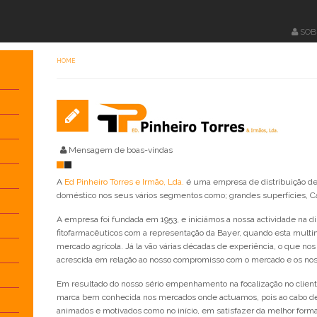
SOB
HOME
Mensagem de boas-vindas
A
Ed Pinheiro Torres e Irmão, Lda.
é uma empresa de distribuição de 
doméstico nos seus vários segmentos como; grandes superfícies, Ca
A empresa foi fundada em 1953, e iniciámos a nossa actividade na di
fitofarmacêuticos com a representação da Bayer, quando esta multina
mercado agrícola. Já la vão várias décadas de experiência, o que n
acrescida em relação ao nosso compromisso com o mercado e os noss
Em resultado do nosso sério empenhamento na focalização no clien
marca bem conhecida nos mercados onde actuamos, pois ao cabo de
animados e motivados como no início, em satisfazer da melhor forma